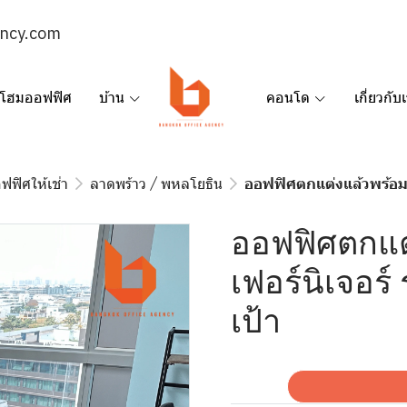
ency.com
โฮมออฟฟิศ
บ้าน
คอนโด
เกี่ยวกับ
ฟฟิศให้เช่า
ลาดพร้าว / พหลโยธิน
ออฟฟิศตกแต่งแล้วพร้อมเ
ออฟฟิศตกแต
เฟอร์นิเจอร
เป้า