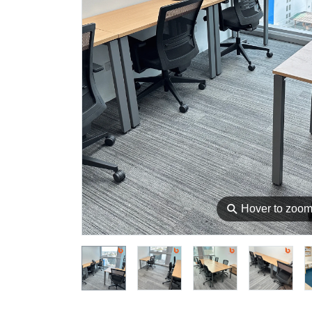
⚲
Hover to zoo