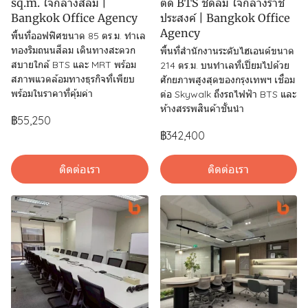
sq.m. ใจกลางสีลม |
ติด BTS ชิดลม ใจกลางราช
Bangkok Office Agency
ประสงค์ | Bangkok Office
Agency
พื้นที่ออฟฟิศขนาด 85 ตร.ม. ทำเล
ทองริมถนนสีลม เดินทางสะดวก
พื้นที่สำนักงานระดับไฮเอนด์ขนาด
สบายใกล้ BTS และ MRT พร้อม
214 ตร.ม. บนทำเลที่เปี่ยมไปด้วย
สภาพแวดล้อมทางธุรกิจที่เพียบ
ศักยภาพสูงสุดของกรุงเทพฯ เชื่อม
พร้อมในราคาที่คุ้มค่า
ต่อ Skywalk ถึงรถไฟฟ้า BTS และ
ห้างสรรพสินค้าชั้นนำ
฿55,250
฿342,400
ติดต่อเรา
ติดต่อเรา