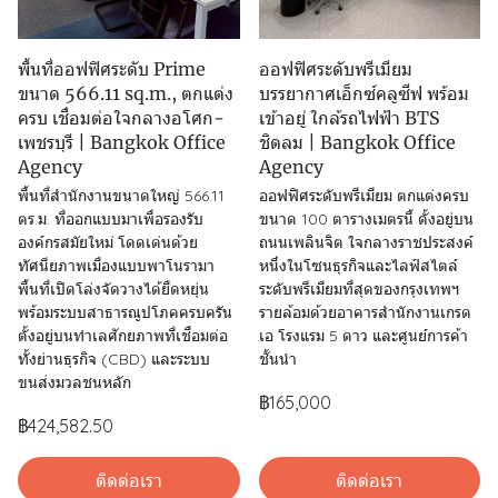
พื้นที่ออฟฟิศระดับ Prime
ออฟฟิศระดับพรีเมียม
ขนาด 566.11 sq.m., ตกแต่ง
บรรยากาศเอ็กซ์คลูซีฟ พร้อม
ครบ เชื่อมต่อใจกลางอโศก-
เข้าอยู่ ใกล้รถไฟฟ้า BTS
เพชรบุรี | Bangkok Office
ชิดลม | Bangkok Office
Agency
Agency
พื้นที่สำนักงานขนาดใหญ่ 566.11
ออฟฟิศระดับพรีเมียม ตกแต่งครบ
ตร.ม. ที่ออกแบบมาเพื่อรองรับ
ขนาด 100 ตารางเมตรนี้ ตั้งอยู่บน
องค์กรสมัยใหม่ โดดเด่นด้วย
ถนนเพลินจิต ใจกลางราชประสงค์
ทัศนียภาพเมืองแบบพาโนรามา
หนึ่งในโซนธุรกิจและไลฟ์สไตล์
พื้นที่เปิดโล่งจัดวางได้ยืดหยุ่น
ระดับพรีเมียมที่สุดของกรุงเทพฯ
พร้อมระบบสาธารณูปโภคครบครัน
รายล้อมด้วยอาคารสำนักงานเกรด
ตั้งอยู่บนทำเลศักยภาพที่เชื่อมต่อ
เอ โรงแรม 5 ดาว และศูนย์การค้า
ทั้งย่านธุรกิจ (CBD) และระบบ
ชั้นนำ
ขนส่งมวลชนหลัก
฿165,000
฿424,582.50
ติดต่อเรา
ติดต่อเรา