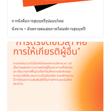
การนั่งคือการสูบบุหรี่รูปแบบใหม่
นั่งนาน = อันตรายต่อสุขภาพไม่แพ้การสูบบุหรี่!