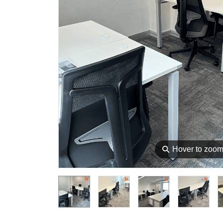
⚲
Hover to zoo