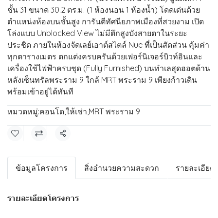
ชั้น 31 ขนาด 30.2 ตร.ม. (1 ห้องนอน 1 ห้องน้ำ) โดดเด่นด้วย
ตำแหน่งห้องบนชั้นสูง การันตีทัศนียภาพเมืองที่สวยงาม เปิด
โล่งแบบ Unblocked View ไม่มีตึกสูงบังสายตาในระยะ
ประชิด ภายในห้องจัดเลย์เอาต์สไตล์ Nue ที่เป็นสัดส่วน คุ้มค่า
ทุกตารางเมตร ตกแต่งครบครันด้วยเฟอร์นิเจอร์บิวท์อินและ
เครื่องใช้ไฟฟ้าครบชุด (Fully Furnished) บนทำเลสุดฮอตด้าน
หลังเซ็นทรัลพระราม 9 ใกล้ MRT พระราม 9 เพียงก้าวเดิน
พร้อมเข้าอยู่ได้ทันที
หมวดหมู่:
คอนโด
,
ให้เช่า
,
MRT พระราม 9
แชร์
ข้อมูลโครงการ
สิ่งอำนวยความสะดวก
รายละเอียดห
รายละเอียดโครงการ