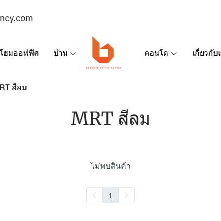
ency.com
โฮมออฟฟิศ
บ้าน
คอนโด
เกี่ยวกับ
RT สีลม
MRT สีลม
ไม่พบสินค้า
1