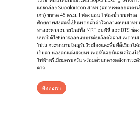
แกะกล่อง Supalai Icon สาทร (สถานฑูตออสเตรเล
เก่า) ขนาด 45 ตร.ม. 1 ห้องนอน 1 ห้องน้ำ บนทำเล
ศักยภาพสูงสุดที่เป็นมรดกล้ำค่าใจกลางถนนสาทร เ
ทางสะดวกสบายใกล้ทั้ง MRT ลุมพินี และ BTS ช่อง
นนทรี ดีไซน์การออกแบบระดับเวิลด์คลาส เพดานสู
โปร่ง กระจกบานใหญ่รับวิวเมืองและพื้นที่สีเขียวได้
เต็มตา ห้องตกแต่งสวยหรู เฟอร์นิเจอร์และเครื่องใช้
ไฟฟ้าพรีเมียมครบครัน พร้อมส่วนกลางอลังการระดั
ดาว
ติดต่อเรา