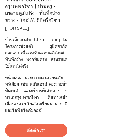
กรุงเทพกรีฑา | บ้านหรู •
เพดานสูงโปร่ง • พื้นที่กว้าง
ขวาง • ใกล้ MRT ศรีกรีฑา
[FOR SALE]
บ้านเดี่ยวระดับ Ultra Luxury ใน
โครงการส่วนตัว ยูนิตจำกัด
ออกแบบเพื่อรองรับครอบครัวใหญ่
พื้นที่กว้าง ฟังก์ชันครบ หรูหราแต่
ใช้งานได้จริง
พร้อมสิ่งอำนวยความสะดวกระดับ
พรีเมียม เช่น คลับเฮ้าส์ สระว่ายน้ำ
ฟิตเนส และบริการพิเศษต่าง ๆ
ทำเลกรุงเทพกรีฑา เดินทางเข้า
เมืองสะดวก ใกล้โรงเรียนนานาชาติ
และไลฟ์สไตล์มอลล์
ติดต่อเรา