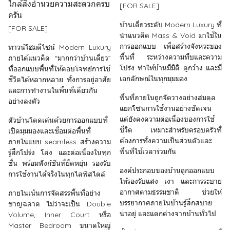
ใกล้สิ่งอำนวยความสะดวกครบ
[FOR SALE]
ครัน
บ้านเดี่ยวระดับ Modern Luxury ที่
[FOR SALE]
นำแนวคิด Mass & Void มาใช้ใน
การออกแบบ เพื่อสร้างจังหวะของ
ทาวน์โฮมดีไซน์ Modern Luxury
พื้นที่ ระหว่างความทึบและความ
ภายใต้แนวคิด “มากกว่าบ้านเดี่ยว”
โปร่ง ทำให้บ้านมีมิติ ดูกว้าง และมี
ที่ออกแบบพื้นที่ให้ตอบโจทย์การใช้
เอกลักษณ์ในทุกมุมมอง
ชีวิตได้หลากหลาย ทั้งการอยู่อาศัย
และการทำงานในพื้นที่เดียวกัน
พื้นที่ภายในถูกจัดวางอย่างสมดุล
อย่างลงตัว
แยกโซนการใช้งานอย่างชัดเจน
แต่ยังคงความต่อเนื่องของการใช้
ตัวบ้านโดดเด่นด้วยการออกแบบที่
ชีวิต เหมาะสำหรับครอบครัวที่
เปิดมุมมองและเชื่อมต่อพื้นที่
ต้องการทั้งความเป็นส่วนตัวและ
ภายในแบบ seamless สร้างความ
พื้นที่ใช้เวลาร่วมกัน
รู้สึกโปร่ง โล่ง และต่อเนื่องในทุก
ชั้น พร้อมฟังก์ชันที่ยืดหยุ่น รองรับ
องค์ประกอบของบ้านถูกออกแบบ
การใช้งานได้จริงในทุกไลฟ์สไตล์
ให้รองรับแสง เงา และการระบาย
อากาศตามธรรมชาติ ช่วยให้
ภายในเน้นการจัดสรรพื้นที่อย่าง
บรรยากาศภายในบ้านรู้สึกสบาย
ชาญฉลาด ไม่ว่าจะเป็น Double
น่าอยู่ และแตกต่างจากบ้านทั่วไป
Volume, Inner Court หรือ
Master Bedroom ขนาดใหญ่