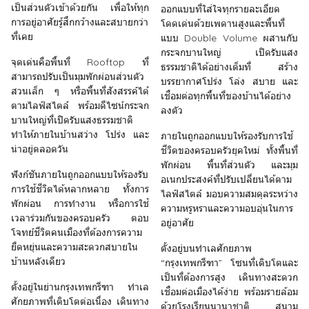
เป็นส่วนตัวเข้าด้วยกัน เพื่อให้ทุก
ออกแบบที่ใส่ใจทุกรายละเอียด
การอยู่อาศัยรู้สึกกว้างและสบายกว่า
โดดเด่นด้วยเพดานสูงและพื้นที่
ที่เคย
แบบ Double Volume ผสานกับ
กระจกบานใหญ่ เปิดรับแสง
จุดเด่นคือพื้นที่ Rooftop ที่
ธรรมชาติได้อย่างเต็มที่ สร้าง
สามารถปรับเป็นมุมพักผ่อนส่วนตัว
บรรยากาศโปร่ง โล่ง สบาย และ
สวนเล็ก ๆ หรือพื้นที่สังสรรค์ได้
เชื่อมต่อทุกพื้นที่ของบ้านได้อย่าง
ตามไลฟ์สไตล์ พร้อมดีไซน์กระจก
ลงตัว
บานใหญ่ที่เปิดรับแสงธรรมชาติ
ทำให้ภายในบ้านสว่าง โปร่ง และ
ภายในถูกออกแบบให้รองรับการใช้
น่าอยู่ตลอดวัน
ชีวิตของครอบครัวยุคใหม่ ทั้งพื้นที่
พักผ่อน พื้นที่ส่วนตัว และมุม
ฟังก์ชันภายในถูกออกแบบให้รองรับ
อเนกประสงค์ที่ปรับเปลี่ยนได้ตาม
การใช้ชีวิตได้หลากหลาย ทั้งการ
ไลฟ์สไตล์ มอบความสมดุลระหว่าง
พักผ่อน การทำงาน หรือการใช้
ความหรูหราและความอบอุ่นในการ
เวลาร่วมกันของครอบครัว ตอบ
อยู่อาศัย
โจทย์ชีวิตคนเมืองที่ต้องการความ
ยืดหยุ่นและความสะดวกสบายใน
ตั้งอยู่บนทำเลศักยภาพ
บ้านหลังเดียว
“กรุงเทพกรีฑา” โซนที่เติบโตและ
เป็นที่ต้องการสูง เดินทางสะดวก
ตั้งอยู่ในย่านกรุงเทพกรีฑา ทำเล
เชื่อมต่อเมืองได้ง่าย พร้อมรายล้อม
ศักยภาพที่เติบโตต่อเนื่อง เดินทาง
ด้วยโรงเรียนนานาชาติ สนาม