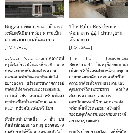
Bugaan พัฒนาการ | บ้านหรู
The Palm Residence
ระดับพรีเมียม พร้อมความเป็น
พัฒนาการ 44 | บ้านหรูย่าน
ส่วนตัวบนทำเลพัฒนาการ
พัฒนาการ
[FOR SALE]
[FOR SALE]
BuGaan Pattanakarn คฤหาสน์
The Palm Residences
หรูที่สะท้อนรสนิยมเหนือระดับ ผ่าน
พัฒนาการ 44 บ้านหรูที่ออกแบบมา
การออกแบบที่ผสมผสานความ
เพื่อการใช้ชีวิตระดับเหนือมาตรฐาน
คลาสสิกเข้ากับความทันสมัยได้
ถ่ายทอดแนวคิดการอยู่อาศัยที่ให้
อย่างลงตัว สร้างบรรยากาศการอยู่
ความสำคัญทั้งความสวยงามและ
อาศัยที่ทั้งสง่างามและร่วมสมัยใน
คุณภาพชีวิตในระยะยาว ตัวบ้าน
เวลาเดียวกัน เหมาะสำหรับผู้ที่มอง
สะท้อนความสง่างามผ่าน
หาบ้านที่ให้ทั้งภาพลักษณ์และ
สถาปัตยกรรมที่เรียบแต่ทรงพลัง
คุณภาพชีวิตในระดับพรีเมียม
พร้อมพื้นที่ใช้สอยขนาดใหญ่ที่
รองรับทุกกิจกรรมของครอบครัวได้
ตัวบ้านเป็นบ้านเดี่ยว 3 ชั้น บน
อย่างสมบูรณ์แบบ
พื้นที่ใช้สอยขนาดใหญ่ ออกแบบให้
รองรับการใช้ชีวิตของครอบครัวได้
ภายในบ้านถูกวางผังอย่างพิถีพิถัน