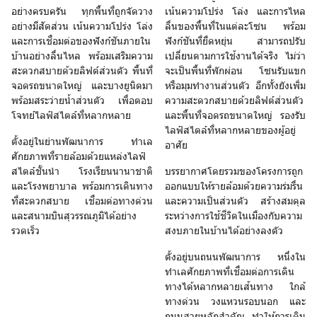
อย่างครบครัน ทุกพื้นที่ถูกจัดวาง
เน้นความโปร่ง โล่ง และการไหล
อย่างมีสัดส่วน เน้นความโปร่ง โล่ง
ลื่นของพื้นที่ในแต่ละโซน พร้อม
และการเชื่อมต่อของฟังก์ชันภายใน
ฟังก์ชันที่ยืดหยุ่น สามารถปรับ
บ้านอย่างลื่นไหล พร้อมเสริมความ
เปลี่ยนตามการใช้งานได้จริง ไม่ว่า
สะดวกสบายด้วยลิฟต์ส่วนตัว พื้นที่
จะเป็นพื้นที่พักผ่อน โซนรับแขก
จอดรถขนาดใหญ่ และบางยูนิตมา
หรือมุมทำงานส่วนตัว อีกทั้งยังเพิ่ม
พร้อมสระว่ายน้ำส่วนตัว เพื่อตอบ
ความสะดวกสบายด้วยลิฟต์ส่วนตัว
โจทย์ไลฟ์สไตล์ที่หลากหลาย
และพื้นที่จอดรถขนาดใหญ่ รองรับ
ไลฟ์สไตล์ที่หลากหลายของผู้อยู่
ตั้งอยู่ในย่านพัฒนาการ ทำเล
อาศัย
ศักยภาพที่รายล้อมด้วยแหล่งไลฟ์
สไตล์ชั้นนำ โรงเรียนนานาชาติ
บรรยากาศโดยรวมของโครงการถูก
และโรงพยาบาล พร้อมการเดินทาง
ออกแบบให้รายล้อมด้วยความร่มรื่น
ที่สะดวกสบาย เชื่อมต่อทางด่วน
และความเป็นส่วนตัว สร้างสมดุล
และสนามบินสุวรรณภูมิได้อย่าง
ระหว่างการใช้ชีวิตในเมืองกับความ
รวดเร็ว
สงบภายในบ้านได้อย่างลงตัว
ตั้งอยู่บนถนนพัฒนาการ หนึ่งใน
ทำเลศักยภาพที่เชื่อมต่อการเดิน
ทางได้หลากหลายเส้นทาง ใกล้
ทางด่วน วงแหวนรอบนอก และ
ถนนสายหลักสำคัญ ทำให้การเดิน