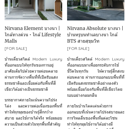
Nirvana Element บางนา |
Nirvana Absolute บางนา |
ใกล้ทางด่วน • ใกล้ Lifestyle
บ้านหรูบนทำเลบางนา ใกล้
Malls
BTS สายสุขุมวิท
[FOR SALE]
[FOR SALE]
บ้านเดี่ยวสไตล์ Modern Luxury
บ้านเดี่ยวสไตล์ Modern Luxury
ที่ออกแบบให้ทุกวันของการอยู่
ที่ออกแบบมาเพื่อยกระดับการใช้
อาศัยเต็มไปด้วยความผ่อนคลาย
ชีวิตในทุกวัน ให้ความรู้สึกสงบ
ผ่านการจัดวางพื้นที่ที่เปิดรับแสง
ผ่อนคลาย ผ่านการออกแบบพื้นที่ที่
ธรรมชาติและเชื่อมต่อกับพื้นที่สี
เปิดรับแสงธรรมชาติอย่างลงตัว
เขียวได้อย่างเป็นธรรมชาติ
พร้อมเชื่อมโยงกับพื้นที่สีเขียวโดย
รอบอย่างกลมกลืน
บรรยากาศภายในเน้นความโปร่ง
โล่ง และความต่อเนื่องของพื้นที่
ภายในบ้านโดดเด่นด้วยการ
ทำให้ทุกมุมของบ้านรู้สึกกว้าง
ออกแบบที่เน้นความโปร่งสบายและ
สบาย และใช้งานได้จริง พร้อมมอบ
การไหลลื่นของพื้นที่แต่ละโซน
ความเป็นส่วนตัวในทุกพื้นที่สำคัญ
ทำให้ทุกมุมใช้งานได้อย่างมี