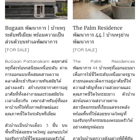
Bugaan พัฒนาการ | บ้านหรู
The Palm Residence
ระดับพรีเมียม พร้อมความเป็น
พัฒนาการ 44 | บ้านหรูย่าน
ส่วนตัวบนทำเลพัฒนาการ
พัฒนาการ
[FOR SALE]
[FOR SALE]
BuGaan Pattanakarn คฤหาสน์
The Palm Residences
หรูที่สะท้อนรสนิยมเหนือระดับ ผ่าน
พัฒนาการ 44 บ้านหรูที่ออกแบบมา
การออกแบบที่ผสมผสานความ
เพื่อการใช้ชีวิตระดับเหนือมาตรฐาน
คลาสสิกเข้ากับความทันสมัยได้
ถ่ายทอดแนวคิดการอยู่อาศัยที่ให้
อย่างลงตัว สร้างบรรยากาศการอยู่
ความสำคัญทั้งความสวยงามและ
อาศัยที่ทั้งสง่างามและร่วมสมัยใน
คุณภาพชีวิตในระยะยาว ตัวบ้าน
เวลาเดียวกัน เหมาะสำหรับผู้ที่มอง
สะท้อนความสง่างามผ่าน
หาบ้านที่ให้ทั้งภาพลักษณ์และ
สถาปัตยกรรมที่เรียบแต่ทรงพลัง
คุณภาพชีวิตในระดับพรีเมียม
พร้อมพื้นที่ใช้สอยขนาดใหญ่ที่
รองรับทุกกิจกรรมของครอบครัวได้
ตัวบ้านเป็นบ้านเดี่ยว 3 ชั้น บน
อย่างสมบูรณ์แบบ
พื้นที่ใช้สอยขนาดใหญ่ ออกแบบให้
รองรับการใช้ชีวิตของครอบครัวได้
ภายในบ้านถูกวางผังอย่างพิถีพิถัน