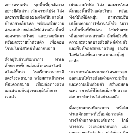
อย่างครบครัน ทุกพื้นที่ถูกจัดวาง
เน้นความโปร่ง โล่ง และการไหล
อย่างมีสัดส่วน เน้นความโปร่ง โล่ง
ลื่นของพื้นที่ในแต่ละโซน พร้อม
และการเชื่อมต่อของฟังก์ชันภายใน
ฟังก์ชันที่ยืดหยุ่น สามารถปรับ
บ้านอย่างลื่นไหล พร้อมเสริมความ
เปลี่ยนตามการใช้งานได้จริง ไม่ว่า
สะดวกสบายด้วยลิฟต์ส่วนตัว พื้นที่
จะเป็นพื้นที่พักผ่อน โซนรับแขก
จอดรถขนาดใหญ่ และบางยูนิตมา
หรือมุมทำงานส่วนตัว อีกทั้งยังเพิ่ม
พร้อมสระว่ายน้ำส่วนตัว เพื่อตอบ
ความสะดวกสบายด้วยลิฟต์ส่วนตัว
โจทย์ไลฟ์สไตล์ที่หลากหลาย
และพื้นที่จอดรถขนาดใหญ่ รองรับ
ไลฟ์สไตล์ที่หลากหลายของผู้อยู่
ตั้งอยู่ในย่านพัฒนาการ ทำเล
อาศัย
ศักยภาพที่รายล้อมด้วยแหล่งไลฟ์
สไตล์ชั้นนำ โรงเรียนนานาชาติ
บรรยากาศโดยรวมของโครงการถูก
และโรงพยาบาล พร้อมการเดินทาง
ออกแบบให้รายล้อมด้วยความร่มรื่น
ที่สะดวกสบาย เชื่อมต่อทางด่วน
และความเป็นส่วนตัว สร้างสมดุล
และสนามบินสุวรรณภูมิได้อย่าง
ระหว่างการใช้ชีวิตในเมืองกับความ
รวดเร็ว
สงบภายในบ้านได้อย่างลงตัว
ตั้งอยู่บนถนนพัฒนาการ หนึ่งใน
ทำเลศักยภาพที่เชื่อมต่อการเดิน
ทางได้หลากหลายเส้นทาง ใกล้
ทางด่วน วงแหวนรอบนอก และ
ถนนสายหลักสำคัญ ทำให้การเดิน